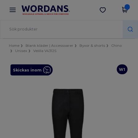
×
Wordans-app
Hämta app
Bättre priser i appen!
Home
Blank kläder | Accessoarer
Byxor & shorts
Chino
Unisex
Velilla V4312S
W1
Skickas inom