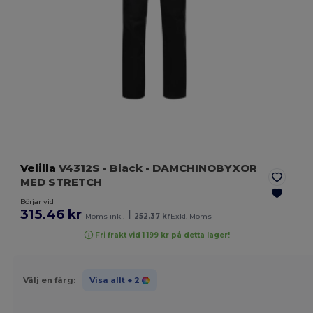
Velilla
V4312S
- Black
- DAMCHINOBYXOR
MED STRETCH
Börjar vid
315.46 kr
|
Moms inkl.
252.37 kr
Exkl. Moms
Fri frakt vid 1 199 kr på detta lager!
Välj en färg:
Visa allt
+ 2