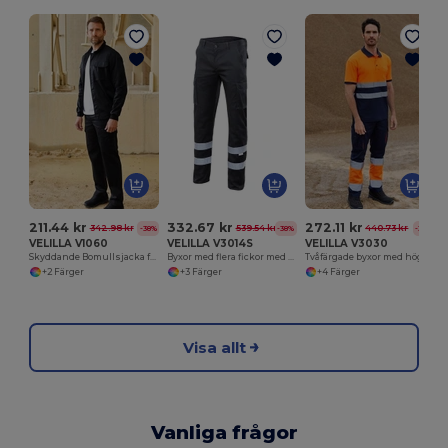
211.44 kr
332.67 kr
272.11 kr
342.98 kr
539.54 kr
440.73 kr
-38%
-38%
-38%
VELILLA V1060
VELILLA V3014S
VELILLA V3030
Skyddande Bomullsjacka för Svetsare
Byxor med flera fickor med reflekterande rand
Tvåfärgade byxor med hög synlighet
+2 Färger
+3 Färger
+4 Färger
Visa allt
Vanliga frågor