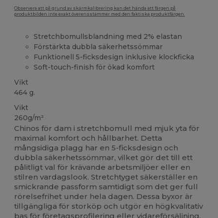
Observera att på grund av skärmkalibrering kan det hända att färgen på
produktbilden inte exakt överensstämmer med den faktiska produktfärgen.
Stretchbomullsblandning med 2% elastan
Förstärkta dubbla säkerhetssömmar
Funktionell 5-ficksdesign inklusive klockficka
Soft-touch-finish för ökad komfort
Vikt
464 g.
Vikt
260g/m²
Chinos för dam i stretchbomull med mjuk yta för
maximal komfort och hållbarhet. Detta
mångsidiga plagg har en 5-ficksdesign och
dubbla säkerhetssömmar, vilket gör det till ett
pålitligt val för krävande arbetsmiljöer eller en
stilren vardagslook. Stretchtyget säkerställer en
smickrande passform samtidigt som det ger full
rörelsefrihet under hela dagen. Dessa byxor är
tillgängliga för storköp och utgör en högkvalitativ
bas för företagsprofilering eller vidareförsäljning.