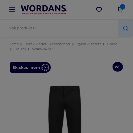
×
Wordans-app
Hämta app
Bättre priser i appen!
Home
Blank kläder | Accessoarer
Byxor & shorts
Chino
Unisex
Velilla V4310S
W1
Skickas inom