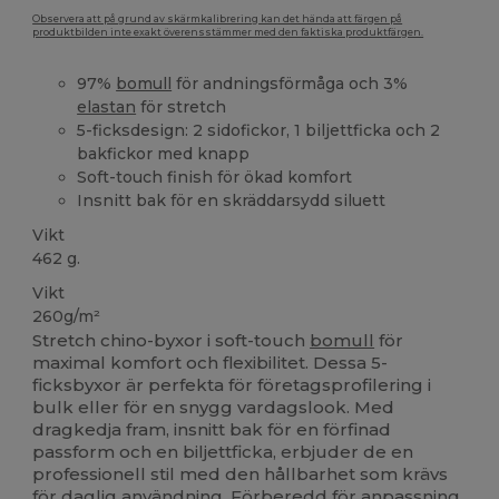
Observera att på grund av skärmkalibrering kan det hända att färgen på
produktbilden inte exakt överensstämmer med den faktiska produktfärgen.
97%
bomull
för andningsförmåga och 3%
elastan
för stretch
5-ficksdesign: 2 sidofickor, 1 biljettficka och 2
bakfickor med knapp
Soft-touch finish för ökad komfort
Insnitt bak för en skräddarsydd siluett
Vikt
462 g.
Vikt
260g/m²
Stretch chino-byxor i soft-touch
bomull
för
maximal komfort och flexibilitet. Dessa 5-
ficksbyxor är perfekta för företagsprofilering i
bulk eller för en snygg vardagslook. Med
dragkedja fram, insnitt bak för en förfinad
passform och en biljettficka, erbjuder de en
professionell stil med den hållbarhet som krävs
för daglig användning. Förberedd för anpassning