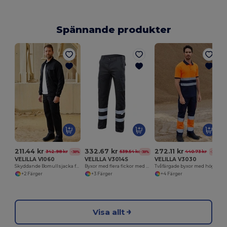
Spännande produkter
211.44 kr
332.67 kr
272.11 kr
342.98 kr
539.54 kr
440.73 kr
-38%
-38%
-38%
VELILLA V1060
VELILLA V3014S
VELILLA V3030
Skyddande Bomullsjacka för Svetsare
Byxor med flera fickor med reflekterande rand
Tvåfärgade byxor med hög synlighet
+2 Färger
+3 Färger
+4 Färger
Visa allt