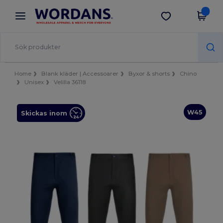
×
Wordans-app
Hämta app
Bättre priser i appen!
Home
Blank kläder | Accessoarer
Byxor & shorts
Chino
Unisex
Velilla 36118
W45
Skickas inom