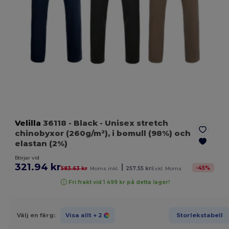
Velilla
36118
- Black
- Unisex stretch
chinobyxor (260g/m²), i bomull (98%) och
elastan (2%)
Börjar vid
321.94 kr
|
-
45
%
583.63 kr
Moms inkl.
257.55 kr
Exkl. Moms
Fri frakt vid 1 499 kr på detta lager!
Välj en färg:
Visa allt
+ 2
Storlekstabell