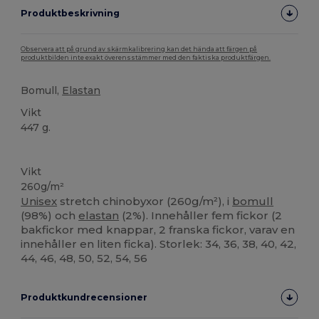
Produktbeskrivning
Observera att på grund av skärmkalibrering kan det hända att färgen på
produktbilden inte exakt överensstämmer med den faktiska produktfärgen.
Bomull,
Elastan
Vikt
447 g.
Anpassningsbar
Högt lager
Vikt
260g/m²
Unisex
stretch chinobyxor (260g/m²), i
bomull
(98%) och
elastan
(2%). Innehåller fem fickor (2
bakfickor med knappar, 2 franska fickor, varav en
innehåller en liten ficka). Storlek: 34, 36, 38, 40, 42,
44, 46, 48, 50, 52, 54, 56
Produktkundrecensioner