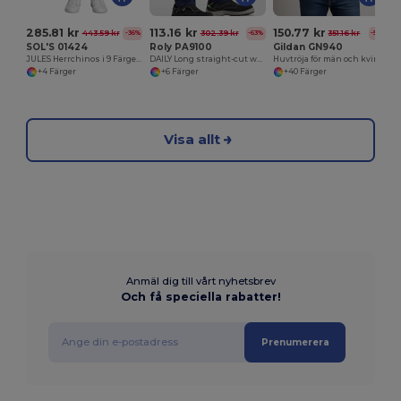
285.81 kr
113.16 kr
150.77 kr
443.59 kr
302.39 kr
351.16 kr
-36%
-63%
-57%
SOL'S 01424
Roly PA9100
Gildan GN940
JULES Herrchinos i 9 Färger med Bekväm Passform
DAILY Long straight-cut work trousers in resistant fabric
Huvtröja för män och kvinnor
+4 Färger
+6 Färger
+40 Färger
Visa allt
Anmäl dig till vårt nyhetsbrev
Och få speciella rabatter!
Prenumerera