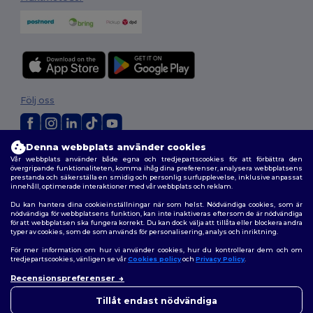
Följ oss
Denna webbplats använder cookies
2026. Alla rättigheter förbehållna
Vår webbplats använder både egna och tredjepartscookies för att förbättra den
Allmänna Villkor
|
Anpassad policy
|
Integritetspolicy
|
Policy för cookies
övergripande funktionaliteten, komma ihåg dina preferenser, analysera webbplatsens
prestanda och säkerställa en smidig och personlig surfupplevelse, inklusive anpassat
|
Karta över webbplatsen
innehåll, optimerade interaktioner med vår webbplats och reklam.
Du kan hantera dina cookieinställningar när som helst. Nödvändiga cookies, som är
nödvändiga för webbplatsens funktion, kan inte inaktiveras eftersom de är nödvändiga
för att webbplatsen ska fungera korrekt. Du kan dock välja att tillåta eller blockera andra
typer av cookies, som de som används för personalisering, analys och inriktning.
För mer information om hur vi använder cookies, hur du kontrollerar dem och om
tredjepartscookies, vänligen se vår
Cookies policy
och
Privacy Policy
.
Recensionspreferenser
👋
Hej
Om du har några frågor eller
Tillåt endast nödvändiga
funderingar kan du kontakta