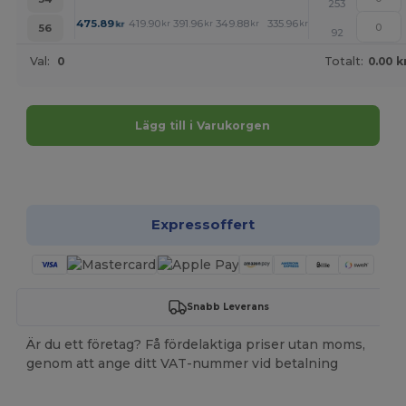
253
+
475.89
419.90
391.96
349.88
335.96
321.94
kr
kr
kr
kr
kr
kr
56
92
Val:
0
Totalt:
0.00 k
Lägg till i Varukorgen
Anpassa det!
Expressoffert
Snabb Leverans
Är du ett företag? Få fördelaktiga priser utan moms,
genom att ange ditt VAT-nummer vid betalning