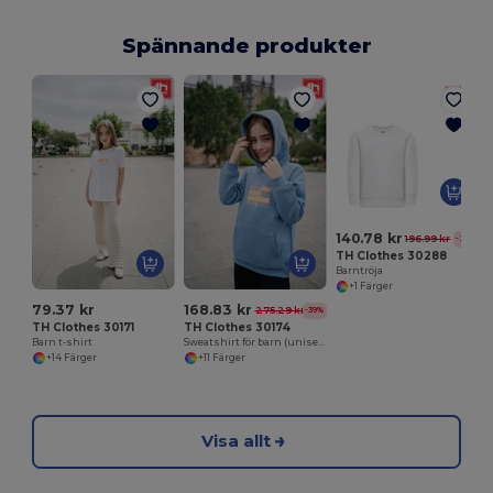
Spännande produkter
140.78 kr
196.99 kr
-29%
TH Clothes 30288
Barntröja
+1 Färger
79.37 kr
168.83 kr
275.29 kr
-39%
TH Clothes 30171
TH Clothes 30174
Barn t-shirt
Sweatshirt för barn (unisex)
+14 Färger
+11 Färger
Visa allt