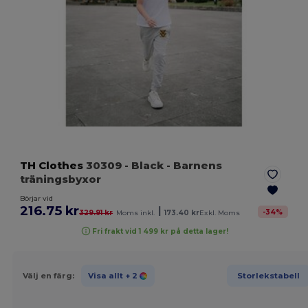
TH Clothes
30309
- Black
- Barnens
träningsbyxor
Börjar vid
216.75 kr
|
-
34
%
329.91 kr
Moms inkl.
173.40 kr
Exkl. Moms
Fri frakt vid 1 499 kr på detta lager!
Välj en färg:
Visa allt
+ 2
Storlekstabell