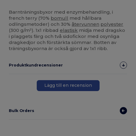
Anpassningsbar
Barnträningsbyxor med enzymbehandling, i
french terry (70%
bomull
med hållbara
odlingsmetoder) och 30%
återvunnen
polyester
(300 g/m²). 1x1 ribbad
elastisk
midja med dragsko
i plaggets färg och två sidofickor med osynliga
dragkedjor och förstärkta sömmar. Botten av
träningsbyxorna är också gjord av 1x1 ribb.
Produktkundrecensioner
Lägg till en recension
Bulk Orders