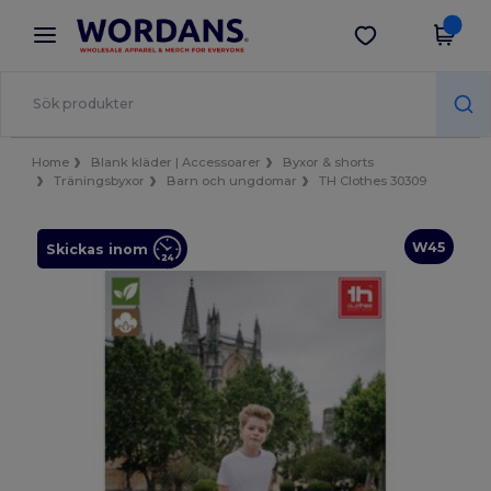
×
Wordans-app
Hämta app
Bättre priser i appen!
Home
Blank kläder | Accessoarer
Byxor & shorts
Träningsbyxor
Barn och ungdomar
TH Clothes 30309
W45
Skickas inom