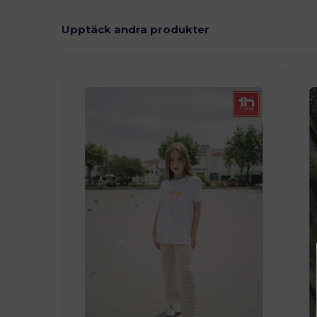
Upptäck andra produkter
Anpassa
A
Det!