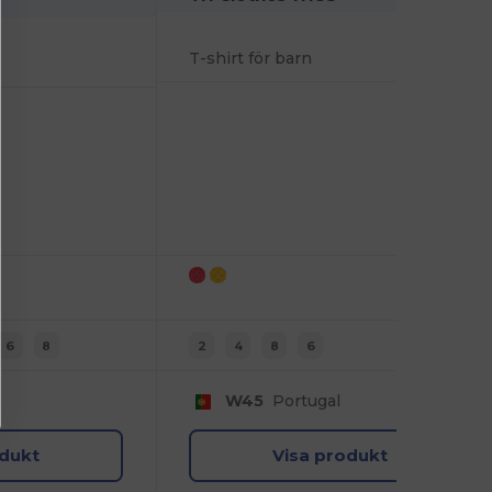
T-shirt för barn
6
8
2
4
8
6
W45
Portugal
odukt
Visa produkt