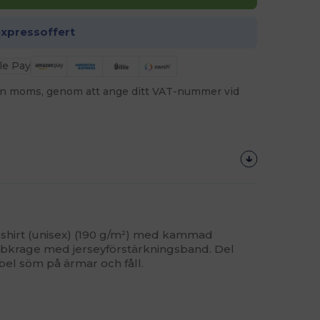
expressoffert
utan moms, genom att ange ditt VAT-nummer vid
-shirt (unisex) (190 g/m²) med kammad
ibbkrage med jerseyförstärkningsband. Del
l söm på ärmar och fåll.