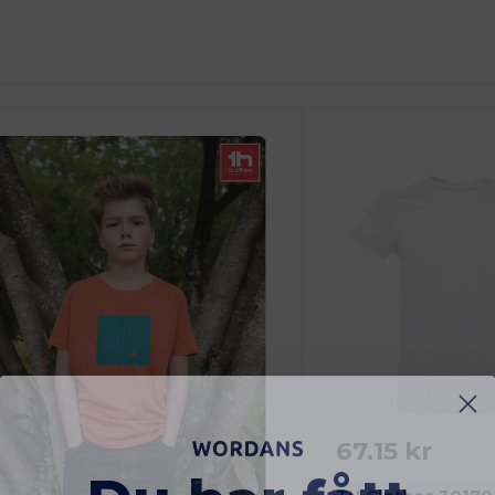
npassa
Anpassa
Det!
Det!
67.15 kr
Du har fått