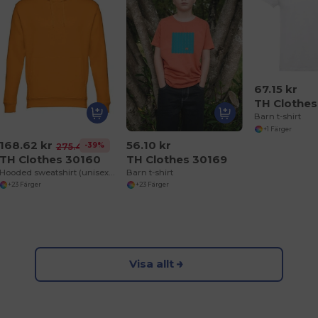
67.15 kr
TH Clothes
Barn t-shirt
+1 Färger
168.62 kr
56.10 kr
-39%
275.40 kr
TH Clothes 30160
TH Clothes 30169
Hooded sweatshirt (unisex) i bomull och polyester
Barn t-shirt
+23 Färger
+23 Färger
Visa allt