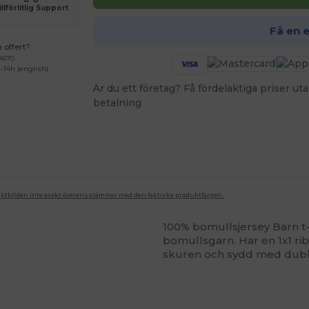
illförlitlig Support
Få en 
 offert?
4670
-14h (english)
Är du ett företag? Få fördelaktiga priser 
betalning
duktbilden inte exakt överensstämmer med den faktiska produktfärgen.
100% bomullsjersey Barn t
bomullsgarn. Har en 1x1 r
skuren och sydd med dubbe