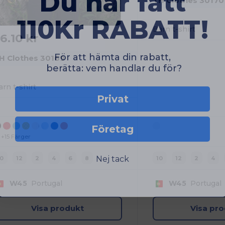
TH Clothes 30170
110Kr RABATT!
Barn t-shirt
6.10 kr
För att hämta din rabatt,
H Clothes 30169
berätta: vem handlar du för?
arn t-shirt
Privat
Företag
+15 Färger
Nej tack
10
12
2
4
6
8
10
12
2
4
W45
Portugal
W45
Portugal
Visa produkt
Visa pr