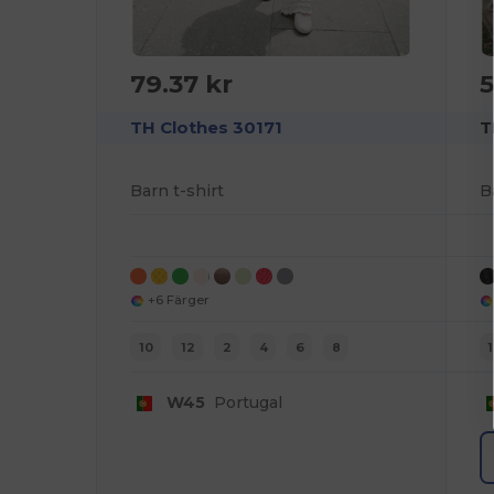
79.37 kr
5
TH Clothes 30171
T
Barn t-shirt
B
+6 Färger
10
12
2
4
6
8
W45
Portugal