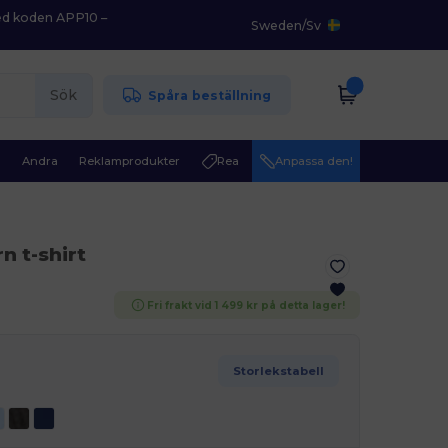
med koden APP10 –
Sweden
/
Sv
Sök
Spåra beställning
r
Andra
Reklamprodukter
Rea
Anpassa den!
n t-shirt
Fri frakt vid 1 499 kr på detta lager!
Storlekstabell