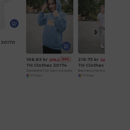
 30170
168.83 kr
216.75 kr
-39%
-34%
275.29 kr
329.91 kr
TH Clothes 30174
TH Clothes 30309
Sweatshirt för barn (unisex)
Barnens träningsbyxor
+11 Färger
+3 Färger