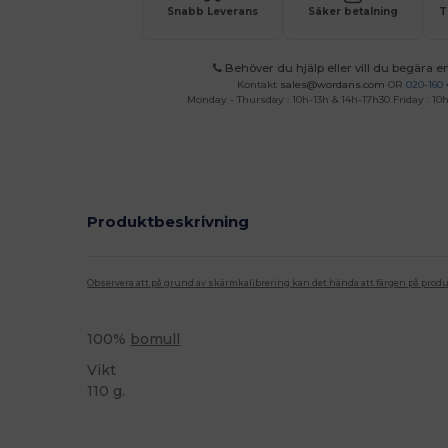
Snabb Leverans
Säker betalning
T
Behöver du hjälp eller vill du begära en
Kontakt
sales@wordans.com
OR
020-160 
Monday - Thursday : 10h-13h & 14h-17h30 Friday : 10h
Produktbeskrivning
Observera att på grund av skärmkalibrering kan det hända att färgen på pro
100%
bomull
Vikt
110 g.
Högt lager
Anpassningsbar