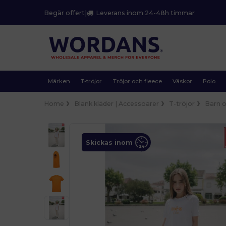
Begär offert
|
Leverans inom 24-48h timmar
Märken
T-tröjor
Tröjor och fleece
Väskor
Polo
Home
Blank kläder | Accessoarer
T-tröjor
Barn 
Skickas inom