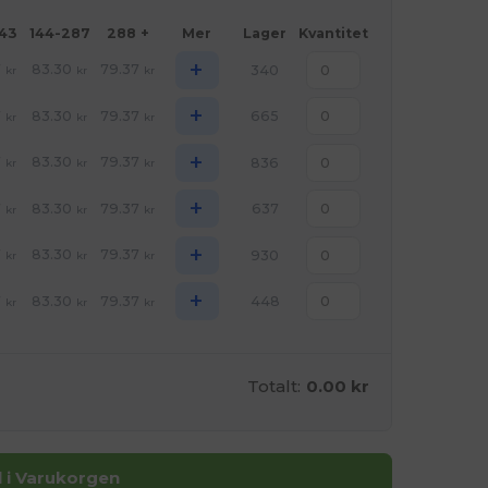
143
144-287
288 +
Mer
Lager
Kvantitet
+
7
83.30
79.37
340
kr
kr
kr
+
7
83.30
79.37
665
kr
kr
kr
+
7
83.30
79.37
836
kr
kr
kr
+
7
83.30
79.37
637
kr
kr
kr
+
7
83.30
79.37
930
kr
kr
kr
+
7
83.30
79.37
448
kr
kr
kr
Totalt:
0.00 kr
ll i Varukorgen