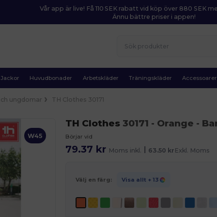
Vår app är live! Få 110 SEK rabatt vid köp över 880 SEK 
Ännu bättre priser i appen!
Jackor
Huvudbonader
Arbetskläder
Träningskläder
Accessoare
och ungdomar
TH Clothes 30171
TH Clothes
30171
- Orange
- Bar
W45
Börjar vid
79.37 kr
|
Moms inkl.
63.50 kr
Exkl. Moms
Välj en färg:
Visa allt
+ 13