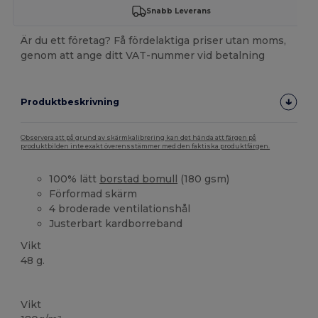
Snabb Leverans
Är du ett företag? Få fördelaktiga priser utan moms,
genom att ange ditt VAT-nummer vid betalning
Produktbeskrivning
Observera att på grund av skärmkalibrering kan det hända att färgen på
produktbilden inte exakt överensstämmer med den faktiska produktfärgen.
100% lätt
borstad bomull
(180 gsm)
Förformad skärm
4 broderade ventilationshål
Justerbart kardborreband
Vikt
48 g.
Högt lager
Vikt