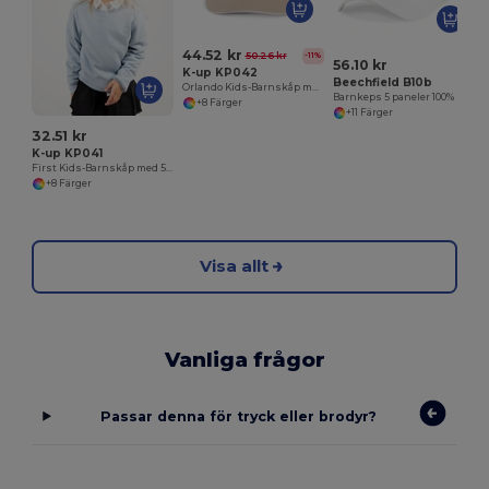
44.52 kr
50.26 kr
-11%
56.10 kr
K-up KP042
Beechfield B10b
Orlando Kids-Barnskåp med 6 paneler
Barnkeps 5 paneler 100% bomull
+8 Färger
+11 Färger
32.51 kr
K-up KP041
First Kids-Barnskåp med 5 paneler
+8 Färger
Visa allt
Vanliga frågor
Passar denna för tryck eller brodyr?