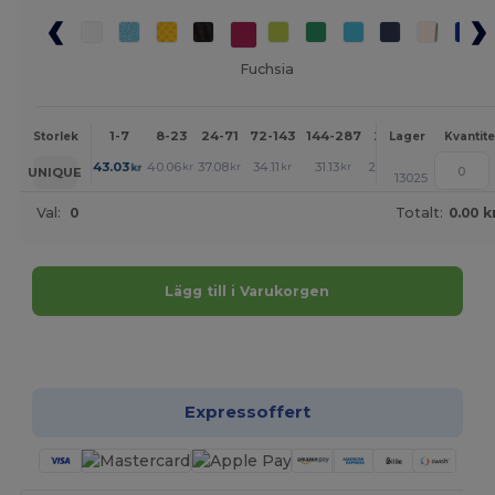
Fuchsia
1-7
8-23
24-71
72-143
144-287
288 +
Mer
Storlek
Lager
Kvantite
+
43.03
40.06
37.08
34.11
31.13
29.64
kr
kr
kr
kr
kr
kr
UNIQUE
13025
Val:
0
Totalt:
0.00 k
Lägg till i Varukorgen
Anpassa det!
Expressoffert