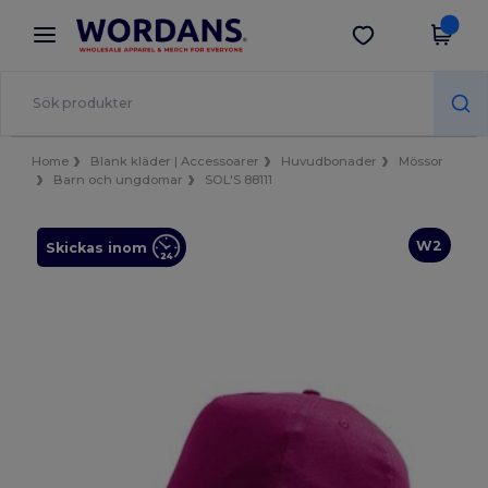
×
Wordans-app
Hämta app
Bättre priser i appen!
Home
Blank kläder | Accessoarer
Huvudbonader
Mössor
Barn och ungdomar
SOL'S 88111
W2
Skickas inom