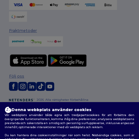
Fraktmetoder
Följ oss
2026. Alla rättigheter förbehållna
Allmänna Villkor
|
Anpassad policy
|
Integritetspolicy
|
Policy för cookies
Denna webbplats använder cookies
|
Karta över webbplatsen
Vår webbplats använder både egna och tredjepartscookies för att förbättra den
övergripande funktionaliteten, komma ihåg dina preferenser, analysera webbplatsens
prestanda och säkerställa en smidig och personlig surfupplevelse, inklusive anpassat
innehåll, optimerade interaktioner med vår webbplats och reklam.
Du kan hantera dina cookieinställningar när som helst. Nödvändiga cookies, som är