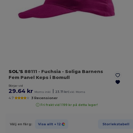
SOL'S
88111
- Fuchsia
- Soliga Barnens
Fem Panel Keps i Bomull
Börjar vid
29.64 kr
|
Moms inkl.
23.71 kr
Exkl. Moms
4.7
3 Recensioner
Fri frakt vid 1 199 kr på detta lager!
Välj en färg:
Visa allt
+ 12
Storlekstabell