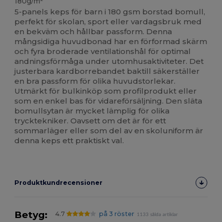
180g/m²
5-panels keps för barn i 180 gsm borstad bomull,
perfekt för skolan, sport eller vardagsbruk med
en bekväm och hållbar passform. Denna
mångsidiga huvudbonad har en förformad skärm
och fyra broderade ventilationshål för optimal
andningsförmåga under utomhusaktiviteter. Det
justerbara kardborrebandet baktill säkerställer
en bra passform för olika huvudstorlekar.
Utmärkt för bulkinköp som profilprodukt eller
som en enkel bas för vidareförsäljning. Den släta
bomullsytan är mycket lämplig för olika
trycktekniker. Oavsett om det är för ett
sommarläger eller som del av en skoluniform är
denna keps ett praktiskt val.
Produktkundrecensioner
Betyg:
4.7
på 3 röster
1133 sålda artiklar