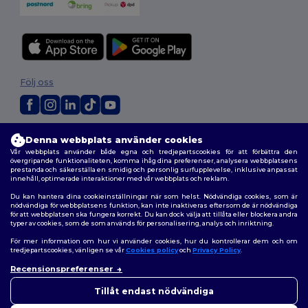
Följ oss
2026. Alla rättigheter förbehållna
Denna webbplats använder cookies
Allmänna Villkor
|
Anpassad policy
|
Integritetspolicy
|
Policy för cookies
Vår webbplats använder både egna och tredjepartscookies för att förbättra den
|
Karta över webbplatsen
övergripande funktionaliteten, komma ihåg dina preferenser, analysera webbplatsens
prestanda och säkerställa en smidig och personlig surfupplevelse, inklusive anpassat
innehåll, optimerade interaktioner med vår webbplats och reklam.
Du kan hantera dina cookieinställningar när som helst. Nödvändiga cookies, som är
nödvändiga för webbplatsens funktion, kan inte inaktiveras eftersom de är nödvändiga
för att webbplatsen ska fungera korrekt. Du kan dock välja att tillåta eller blockera andra
typer av cookies, som de som används för personalisering, analys och inriktning.
För mer information om hur vi använder cookies, hur du kontrollerar dem och om
tredjepartscookies, vänligen se vår
Cookies policy
och
Privacy Policy
.
Recensionspreferenser
Tillåt endast nödvändiga