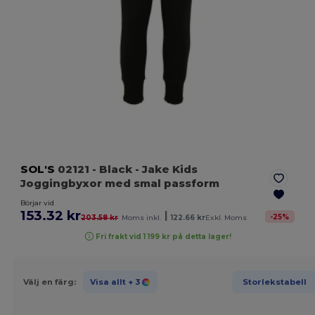
SOL'S
02121
- Black
- Jake Kids
Joggingbyxor med smal passform
Börjar vid
153.32 kr
|
-
25
%
203.58 kr
Moms inkl.
122.66 kr
Exkl. Moms
Fri frakt vid 1 199 kr på detta lager!
Välj en färg:
Visa allt
+ 3
Storlekstabell