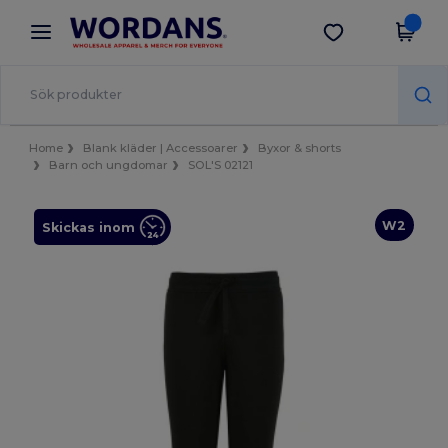
×
Wordans-app
Hämta app
Bättre priser i appen!
Home
Blank kläder | Accessoarer
Byxor & shorts
Barn och ungdomar
SOL'S 02121
W2
Skickas inom