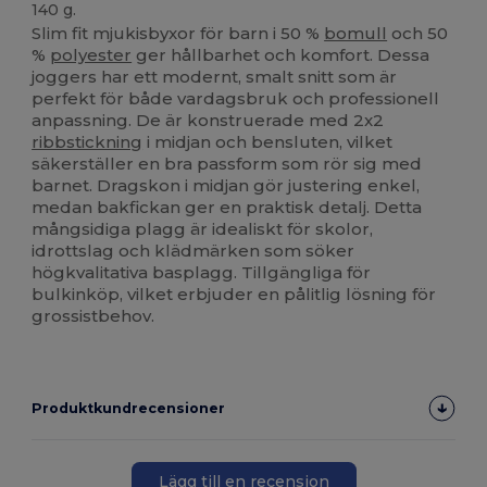
140 g.
Slim fit mjukisbyxor för barn i 50 %
bomull
och 50
%
polyester
ger hållbarhet och komfort. Dessa
joggers har ett modernt, smalt snitt som är
perfekt för både vardagsbruk och professionell
anpassning. De är konstruerade med 2x2
ribbstickning
i midjan och bensluten, vilket
säkerställer en bra passform som rör sig med
barnet. Dragskon i midjan gör justering enkel,
medan bakfickan ger en praktisk detalj. Detta
mångsidiga plagg är idealiskt för skolor,
idrottslag och klädmärken som söker
högkvalitativa basplagg. Tillgängliga för
bulkinköp, vilket erbjuder en pålitlig lösning för
grossistbehov.
Produktkundrecensioner
Lägg till en recension