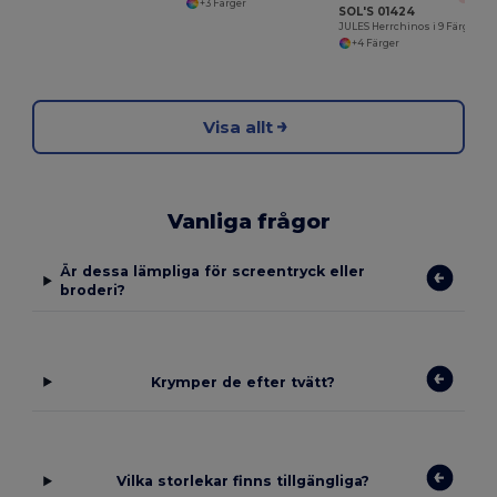
+3 Färger
SOL'S 01424
JULES Herrchinos i 9 Färger med Bekväm Passform
+4 Färger
Visa allt
Vanliga frågor
Är dessa lämpliga för screentryck eller
broderi?
Krymper de efter tvätt?
Vilka storlekar finns tillgängliga?