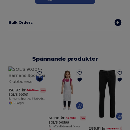
Bulk Orders
Spännande produkter
J
156.93 kr
501.82 kr
-69%
SOL'S 90301
Barnens Sportiga Klubbdress
+5 Färger
60.88 kr
95.63 kr
-36%
SOL'S 00599
Barnförkläde med fickor
285.81 kr
443.59 kr
-36%