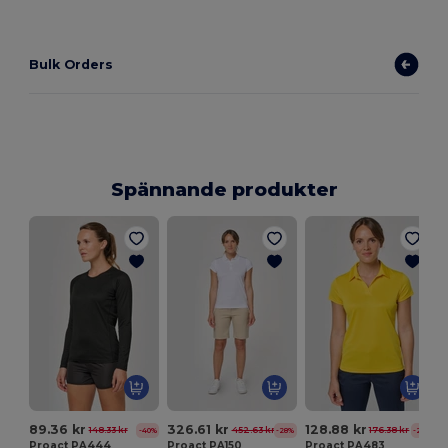
Bulk Orders
Spännande produkter
89.36 kr
326.61 kr
128.88 kr
148.33 kr
452.63 kr
176.38 kr
-40%
-28%
-27%
Proact PA444
Proact PA150
Proact PA483