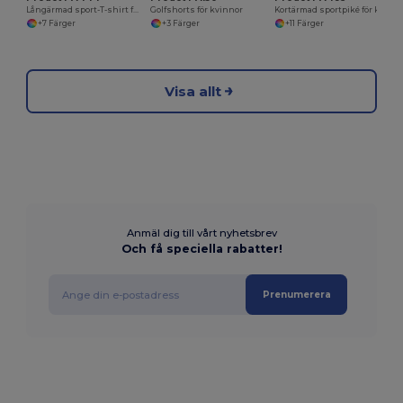
Långärmad sport-T-shirt för kvinnor
Golfshorts för kvinnor
Kortärmad sportpiké för kvinnor
+7 Färger
+3 Färger
+11 Färger
Visa allt
Anmäl dig till vårt nyhetsbrev
Och få speciella rabatter!
Prenumerera