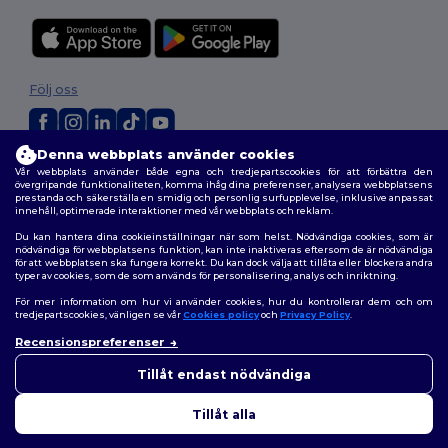
Följ oss
Denna webbplats använder cookies
2026. Alla rättigheter förbehållna
Vår webbplats använder både egna och tredjepartscookies för att förbättra den
övergripande funktionaliteten, komma ihåg dina preferenser, analysera webbplatsens
Allmänna Villkor
|
Anpassad policy
|
Integritetspolicy
|
Policy för cookies
prestanda och säkerställa en smidig och personlig surfupplevelse, inklusive anpassat
|
Karta över webbplatsen
innehåll, optimerade interaktioner med vår webbplats och reklam.
Du kan hantera dina cookieinställningar när som helst. Nödvändiga cookies, som är
nödvändiga för webbplatsens funktion, kan inte inaktiveras eftersom de är nödvändiga
för att webbplatsen ska fungera korrekt. Du kan dock välja att tillåta eller blockera andra
typer av cookies, som de som används för personalisering, analys och inriktning.
För mer information om hur vi använder cookies, hur du kontrollerar dem och om
tredjepartscookies, vänligen se vår
Cookies policy
och
Privacy Policy
.
Recensionspreferenser
👋
Hej
Om du har några frågor eller
Tillåt endast nödvändiga
funderingar kan du kontakta
oss när som helst. Vår chatbot
Tillåt alla
finns här för som hjälp.