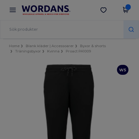
×
Wordans-app
Hämta app
Bättre priser i appen!
Home
Blank kläder | Accessoarer
Byxor & shorts
Träningsbyxor
Kvinna
Proact PA1009
W5