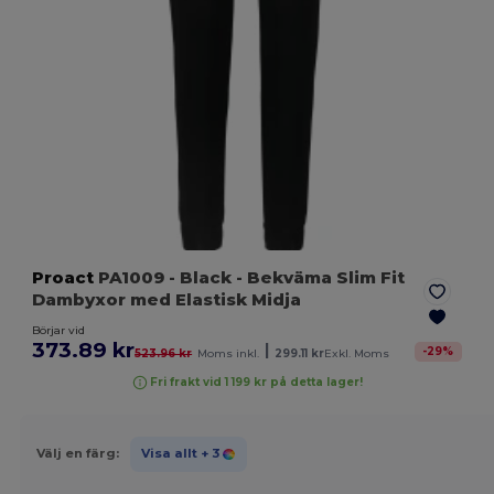
Proact
PA1009
- Black
- Bekväma Slim Fit
Dambyxor med Elastisk Midja
Börjar vid
373.89 kr
|
-
29
%
523.96 kr
Moms inkl.
299.11 kr
Exkl. Moms
Fri frakt vid 1 199 kr på detta lager!
Välj en färg:
Visa allt
+ 3