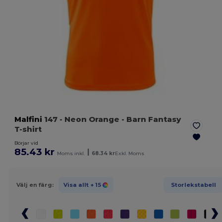
Malfini
147
- Neon Orange
- Barn Fantasy
T-shirt
Börjar vid
85.43 kr
|
Moms inkl.
68.34 kr
Exkl. Moms
Välj en färg:
Visa allt
+ 15
Storlekstabell