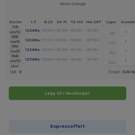
Neon Orange
1-7
8-23
24-71
72-143
144-287
288 +
Mer
Storlek
Lager
Kvantite
158
+
123.89
115.39
106.78
98.28
89.78
85.43
kr
kr
kr
kr
kr
kr
cm/12
481
122
jaar
+
123.89
115.39
106.78
98.28
89.78
85.43
kr
kr
kr
kr
kr
kr
cm/6
479
134
jaar
+
123.89
115.39
106.78
98.28
89.78
85.43
kr
kr
kr
kr
kr
kr
cm/8
1114
146
jaar
+
123.89
115.39
106.78
98.28
89.78
85.43
kr
kr
kr
kr
kr
kr
cm/10
1224
jaar
Val:
0
Totalt:
0.00 k
Lägg till i Varukorgen
Anpassa det!
Expressoffert