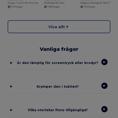
Origin T-shirt för kvinnor
Pikétröja för män
Elegant Ekologisk Dam T-shirt av Malfini
+15 Färger
+38 Färger
+15 Färger
Visa allt
Vanliga frågor
Är den lämplig för screentryck eller brodyr?
Krymper den i tvätten?
Vilka storlekar finns tillgängliga?