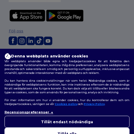
Följ oss
2026. Alla rättigheter förbehållna
Denna webbplats använder cookies
Allmänna Villkor
|
Anpassad policy
|
Integritetspolicy
|
Policy för cookies
Vår webbplats använder både egna och tredjepartscookies för att förbättra den
|
Karta över webbplatsen
övergripande funktionaliteten, komma ihåg dina preferenser, analysera webbplatsens
prestanda och säkerställa en smidig och personlig surfupplevelse, inklusive anpassat
innehåll, optimerade interaktioner med vår webbplats och reklam.
Du kan hantera dina cookieinställningar när som helst. Nödvändiga cookies, som är
nödvändiga för webbplatsens funktion, kan inte inaktiveras eftersom de är nödvändiga
för att webbplatsen ska fungera korrekt. Du kan dock välja att tillåta eller blockera andra
typer av cookies, som de som används för personalisering, analys och inriktning.
För mer information om hur vi använder cookies, hur du kontrollerar dem och om
tredjepartscookies, vänligen se vår
Cookies policy
och
Privacy Policy
.
Recensionspreferenser
Tillåt endast nödvändiga
Tillåt alla