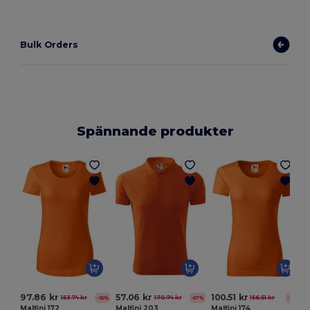
Bulk Orders
Spännande produkter
E
97.86 kr
57.06 kr
100.51 kr
153.74 kr
170.74 kr
156.51 kr
-36%
-67%
-36%
Malfini 172
Malfini 203
Malfini 174