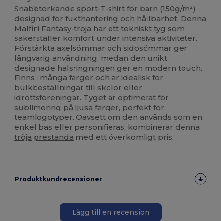
Snabbtorkande sport-T-shirt för barn (150g/m²)
designad för fukthantering och hållbarhet. Denna
Malfini Fantasy-tröja har ett tekniskt tyg som
säkerställer komfort under intensiva aktiviteter.
Förstärkta axelsömmar och sidosömmar ger
långvarig användning, medan den unikt
designade halsringningen ger en modern touch.
Finns i många färger och är idealisk för
bulkbeställningar till skolor eller
idrottsföreningar. Tyget är optimerat för
sublimering på ljusa färger, perfekt för
teamlogotyper. Oavsett om den används som en
enkel bas eller personifieras, kombinerar denna
tröja
prestanda
med ett överkomligt pris.
Produktkundrecensioner
Lägg till en recension