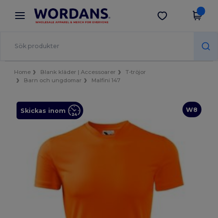
×
Wordans-app
Hämta app
Bättre priser i appen!
Home
Blank kläder | Accessoarer
T-tröjor
Barn och ungdomar
Malfini 147
W8
Skickas inom