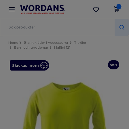
×
Wordans-app
Hämta app
Bättre priser i appen!
Home
Blank kläder | Accessoarer
T-tröjor
Barn och ungdomar
Malfini 121
W8
Skickas inom