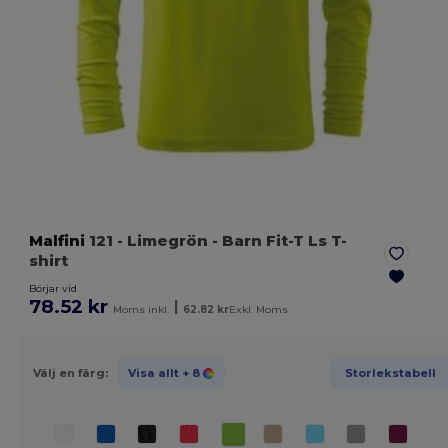
Malfini
121
- Limegrön
- Barn Fit-T Ls T-
shirt
Börjar vid
78.52 kr
|
Moms inkl.
62.82 kr
Exkl. Moms
Välj en färg:
Visa allt
+ 8
Storlekstabell