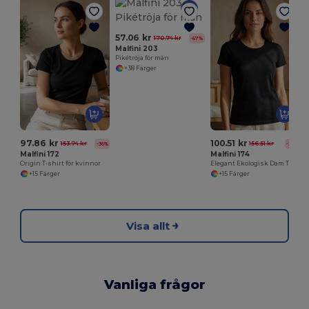
57.06 kr
170.74 kr
-67%
E
Malfini 203
Pikétröja för män
+38 Färger
97.86 kr
100.51 kr
153.74 kr
156.51 kr
-36%
-36%
Malfini 172
Malfini 174
Origin T-shirt för kvinnor
Elegant Ekologisk Dam T-shirt av Malfini
+15 Färger
+15 Färger
Visa allt
Vanliga frågor