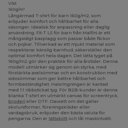
Vikt
160g/m²
Långärmad T-shirt för barn 160g/m2, som
erbjuder komfort och hållbarhet för alla
säsonger. Idealisk för anpassning eller daglig
användning. Fit-T LS för barn från Malfini är ett
mångsidigt basplagg som passar både flickor
och pojkar. Tillverkad av ett mjukt material som
respekterar känslig barnhud, säkerställer den
optimal komfort hela dagen. Det lätta tyget på
160g/m2 gör den praktisk för alla årstider. Denna
modell utmärker sig genom sin styrka, med
förstärkta axelsömmar och en konstruktion med
sidosömmar som ger bättre hållbarhet och
formbeständighet. Halsringningen är kantad
med 1:1 ribbstickat tyg. För B2B-kunder är denna
blanka T-shirt en utmärkt canvas för screentryck,
broderi
eller DTF. Oavsett om det gäller
skoluniformer, föreningskläder eller
vardagsbruk, erbjuder den bästa valuta för
pengarna. Den är
lättskött
och tål maskintvätt.