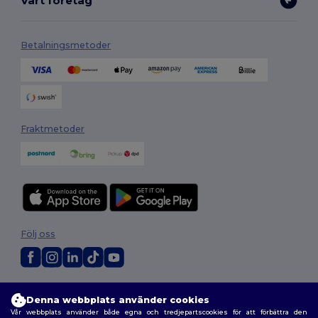
Vårt företag
Betalningsmetoder
Fraktmetoder
Följ oss
2026. Alla rättigheter förbehållna
Denna webbplats använder cookies
Allmänna Villkor
|
Anpassad policy
|
Integritetspolicy
|
Policy för cookies
Vår webbplats använder både egna och tredjepartscookies för att förbättra den
|
Karta över webbplatsen