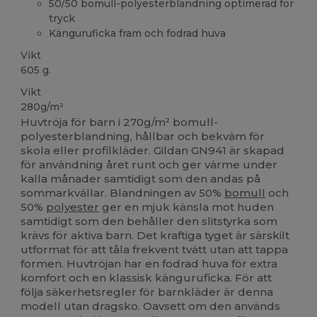
50/50 bomull-polyesterblandning optimerad för
tryck
Känguruficka fram och fodrad huva
Vikt
605 g.
Vikt
280g/m²
Huvtröja för barn i 270g/m² bomull-
polyesterblandning, hållbar och bekväm för
skola eller profilkläder. Gildan GN941 är skapad
för användning året runt och ger värme under
kalla månader samtidigt som den andas på
sommarkvällar. Blandningen av 50%
bomull
och
50%
polyester
ger en mjuk känsla mot huden
samtidigt som den behåller den slitstyrka som
krävs för aktiva barn. Det kraftiga tyget är särskilt
utformat för att tåla frekvent tvätt utan att tappa
formen. Huvtröjan har en fodrad huva för extra
komfort och en klassisk känguruficka. För att
följa säkerhetsregler för barnkläder är denna
modell utan dragsko. Oavsett om den används