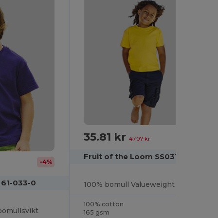
35.81 kr
-24%
47.07 kr
Fruit of the Loom SS031
-4%
 61-033-0
100% bomull Valueweight barnpassad T-shirt
100% cotton
bomullsvikt
165 gsm