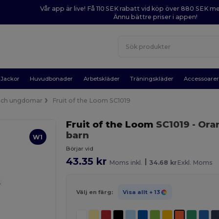
Vår app är live! Få 110 SEK rabatt vid köp över 880 SEK 
Ännu bättre priser i appen!
Jackor
Huvudbonader
Arbetskläder
Träningskläder
Accessoare
och ungdomar
Fruit of the Loom SC1019
Fruit of the Loom
SC1019
- Ora
barn
W1
Börjar vid
43.35 kr
|
Moms inkl.
34.68 kr
Exkl. Moms
Välj en färg:
Visa allt
+ 13