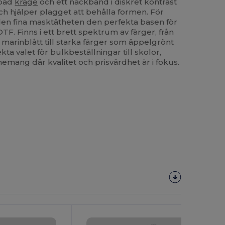
bbad
krage
och ett nackband i diskret kontrast
ch hjälper plagget att behålla formen. För
den fina masktätheten den perfekta basen för
DTF. Finns i ett brett spektrum av färger, från
 marinblått till starka färger som äppelgrönt
kta valet för bulkbeställningar till skolor,
nemang där kvalitet och prisvärdhet är i fokus.
Anpassa
Det!