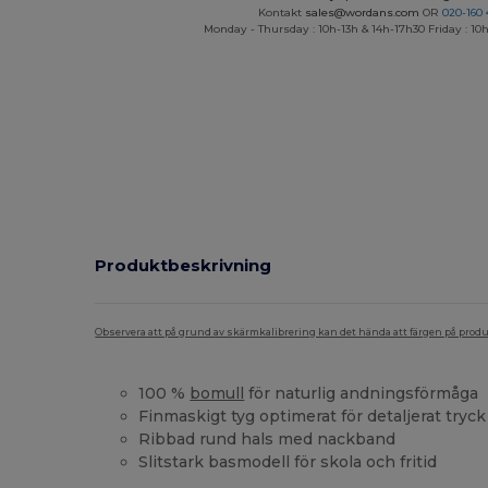
Kontakt
sales@wordans.com
OR
020-160 
Monday - Thursday : 10h-13h & 14h-17h30 Friday : 10h
Produktbeskrivning
Observera att på grund av skärmkalibrering kan det hända att färgen på pro
100 %
bomull
för naturlig andningsförmåga
Finmaskigt tyg optimerat för detaljerat tryck
Ribbad rund hals med nackband
Slitstark basmodell för skola och fritid