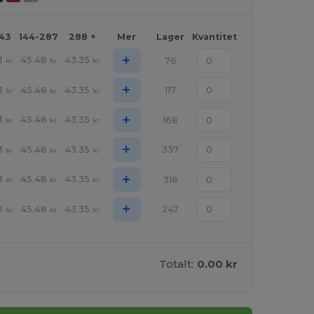
143
144-287
288 +
Mer
Lager
Kvantitet
+
3
45.48
43.35
76
kr
kr
kr
+
3
45.48
43.35
117
kr
kr
kr
+
3
45.48
43.35
168
kr
kr
kr
+
3
45.48
43.35
337
kr
kr
kr
+
3
45.48
43.35
318
kr
kr
kr
+
3
45.48
43.35
247
kr
kr
kr
Totalt:
0.00 kr