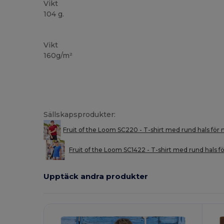
Vikt
104 g.
Anpassningsbar
Högt lager
Vikt
160g/m²
Sällskapsprodukter:
Fruit of the Loom SC220 - T-shirt med rund hals för
Fruit of the Loom SC1422 - T-shirt med rund hals f
Upptäck andra produkter
Anpassa
A
Det!