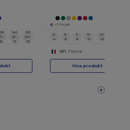
+3 Färger
128
140
152
3-
5-
7-
9-
12-
14-
(7-
(9-
(12-
4
6
8
11
13
15
8)
11)
13)
W1
France
odukt
Visa produkt