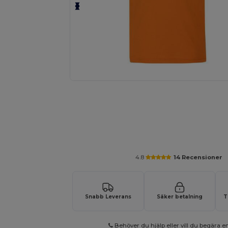
Anpassa din produkt online
4.8
14 Recensioner
Snabb Leverans
Säker betalning
T
Behöver du hjälp eller vill du begära en