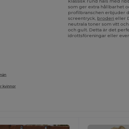
klassisk rund hals med ri
som ger extra hållbarhet o
profilbranschen erbjuder 
screentryck,
broderi
eller 
neutrala toner som vitt och
och gult. Detta är det perfe
idrottsföreningar eller eve
 män
ör kvinnor
npassa
Anpassa
Det!
Det!