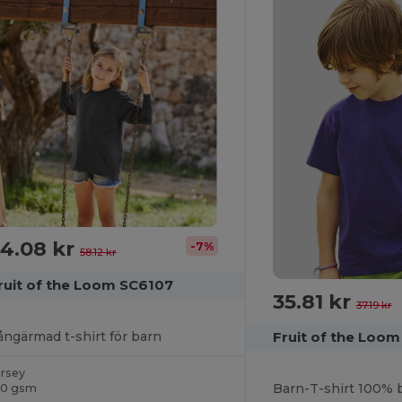
4.08 kr
-7%
58.12 kr
ruit of the Loom SC6107
35.81 kr
37.19 kr
ångärmad t-shirt för barn
Fruit of the Loom
ersey
Barn-T-shirt 100% 
60 gsm