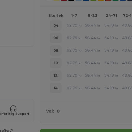
Storlek
1-7
8-23
24-71
72-
62.79
58.44
54.19
49.8
04
kr
kr
kr
62.79
58.44
54.19
49.8
06
kr
kr
kr
62.79
58.44
54.19
49.8
08
kr
kr
kr
62.79
58.44
54.19
49.8
10
kr
kr
kr
62.79
58.44
54.19
49.8
12
kr
kr
kr
 HÄR!
62.79
58.44
54.19
49.8
14
kr
kr
kr
Val:
0
illförlitlig Support
 offert?