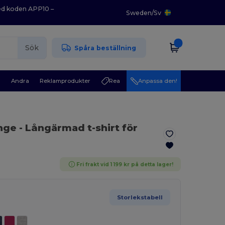
med koden APP10 –
Sweden
/
Sv
Sök
Spåra beställning
r
Andra
Reklamprodukter
Rea
Anpassa den!
nge
- Långärmad t-shirt för
Fri frakt vid 1 199 kr på detta lager!
Storlekstabell