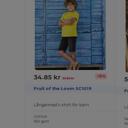
34.85 kr
-12%
5
39.53 kr
Fruit of the Loom SC1019
F
Långärmad t-shirt för barn
L
Cotton
J
160 gsm
1