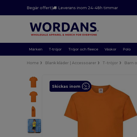
Begär offert
|
Leverans inom 24-48h timmar
Märken
T-tröjor
Tröjor och fleece
Väskor
Polo
Home
Blank kläder | Accessoarer
T-tröjor
Barn 
Skickas inom