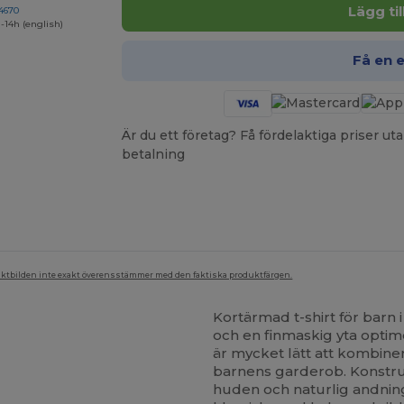
Lägg ti
4670
-14h (english)
Få en 
Är du ett företag? Få fördelaktiga priser 
betalning
duktbilden inte exakt överensstämmer med den faktiska produktfärgen.
Kortärmad t-shirt för barn 
och en finmaskig yta opti
är mycket lätt att kombinera
barnens garderob. Konstru
huden och naturlig andnin