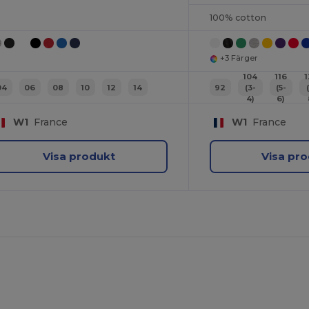
100% cotton
+3 Färger
104
116
04
06
08
10
12
14
92
(3-
(5-
4)
6)
W1
France
W1
France
Visa produkt
Visa pr