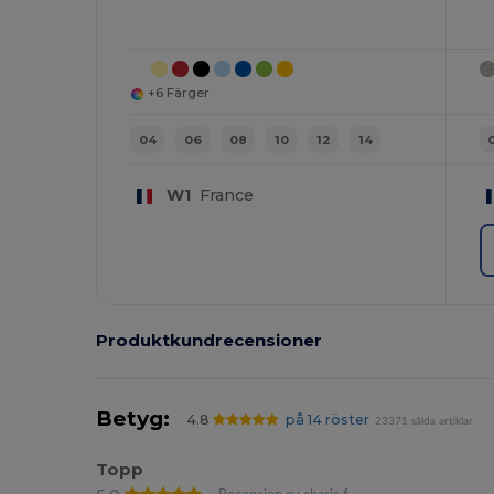
+6 Färger
04
06
08
10
12
14
W1
France
Produktkundrecensioner
Betyg:
4.8
på 14 röster
23371 sålda artiklar
Topp