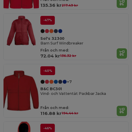
135.36 kr
217.49 kr
-47%
Sol's 32300
Barn Surf Windbreaker
Från och med:
72.04 kr
136.32 kr
-40%
+7
B&C BC301
Vind- och Vattentät Packbar Jacka
Från och med:
116.88 kr
194.44 kr
-46%