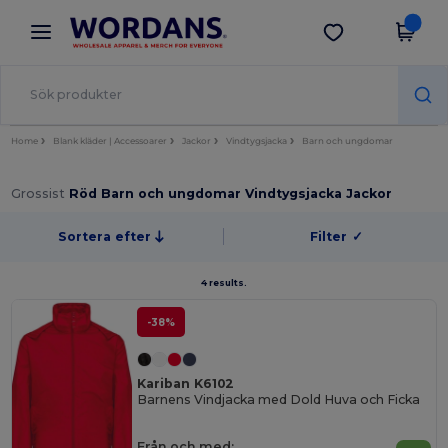
×
Wordans-app
Hämta app
Bättre priser i appen!
Home
Blank kläder | Accessoarer
Jackor
Vindtygsjacka
Barn och ungdomar
Grossist
Röd Barn och ungdomar Vindtygsjacka Jackor
Sortera efter
Filter
✓
4 results.
-38%
Kariban K6102
Barnens Vindjacka med Dold Huva och Ficka
Från och med: