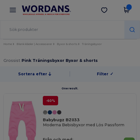
×
Wordans-app
Hämta app
Bättre priser i appen!
Home
Blank kläder | Accessoarer
Byxor & shorts
Träningsbyxor
Grossist
Pink Träningsbyxor Byxor & shorts
Sortera efter
Filter
✓
One result.
-60%
Babybugz BZ033
Moderna Bebisbyxor med Lös Passform
Från och med: