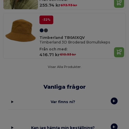
255.74 kr
673.73 kr
-32%
Timberland TB0A1XQV
Timberland 3D Broderad Bomullskeps
Från och med:
416.71 kr
610.93 kr
Visar Alla Produkter.
Vanliga frågor
Var finns ni?
Kan jag hämta min beställning?