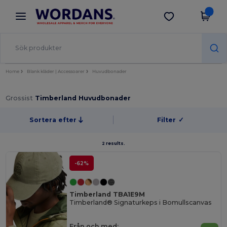
×
Wordans-app
Hämta app
Bättre priser i appen!
Home
Blank kläder | Accessoarer
Huvudbonader
Grossist
Timberland Huvudbonader
Sortera efter
Filter
✓
2 results.
-62%
Timberland TBA1E9M
Timberland® Signaturkeps i Bomullscanvas
Från och med: