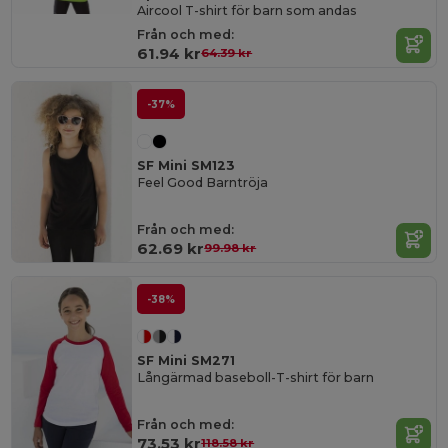
Aircool T-shirt för barn som andas
Från och med:
61.94 kr
64.39 kr
-37%
SF Mini SM123
Feel Good Barntröja
Från och med:
62.69 kr
99.98 kr
-38%
SF Mini SM271
Långärmad baseboll-T-shirt för barn
Från och med:
73.53 kr
118.58 kr