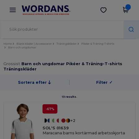
×
Wordans-app
Hämta app
Bättre priser i appen!
Home
Blank kläder | Accessoarer
Träningskläder
Pikéer & Träning-T-shirts
Barn och ungdomar
Grossist
Barn och ungdomar Pikéer & Träning-T-shirts
Träningskläder
Sortera efter
Filter
✓
13 results.
-67%
+2
SOL'S 01639
Maracana barns kortärmad arbetsskjorta