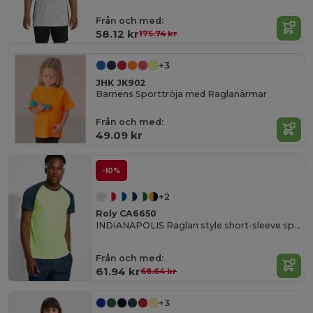
Från och med:
58.12 kr
175.74 kr
+3
JHK JK902
Barnens Sporttröja med Raglanärmar
Från och med:
49.09 kr
-10%
+2
Roly CA6650
INDIANAPOLIS Raglan style short-sleeve sports t-shirt with contrasting sleeves
Från och med:
61.94 kr
68.64 kr
+3