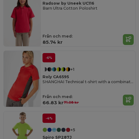
Radsow by Uneek UC116
Barn Ultra Cotton Poloshirt
Från och med:
85.74 kr
-6%
+1
Roly CA6595
SHANGHAI Technical t-shirt with a combination of two polyester fabrics and short-sleeve raglan style
Från och med:
66.83 kr
71.08 kr
-4%
+5
Spiro SP287J