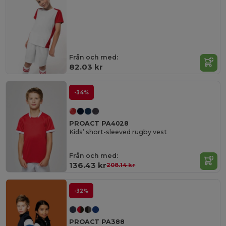
Från och med:
82.03 kr
-34%
PROACT PA4028
Kids’ short-sleeved rugby vest
Från och med:
136.43 kr
208.14 kr
-32%
PROACT PA388