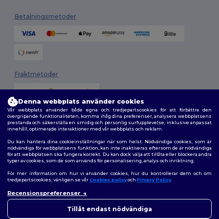
Betalningsmetoder
Fraktmetoder
Denna webbplats använder cookies
Vår webbplats använder både egna och tredjepartscookies för att förbättra den
övergripande funktionaliteten, komma ihåg dina preferenser, analysera webbplatsens
prestanda och säkerställa en smidig och personlig surfupplevelse, inklusive anpassat
innehåll, optimerade interaktioner med vår webbplats och reklam.
Du kan hantera dina cookieinställningar när som helst. Nödvändiga cookies, som är
Följ oss
nödvändiga för webbplatsens funktion, kan inte inaktiveras eftersom de är nödvändiga
för att webbplatsen ska fungera korrekt. Du kan dock välja att tillåta eller blockera andra
typer av cookies, som de som används för personalisering, analys och inriktning.
För mer information om hur vi använder cookies, hur du kontrollerar dem och om
tredjepartscookies, vänligen se vår
Cookies policy
och
Privacy Policy
.
2026. Alla rättigheter förbehållna
Recensionspreferenser
Allmänna Villkor
|
Anpassad policy
|
Integritetspolicy
|
Policy för cookies
|
Karta över webbplatsen
Tillåt endast nödvändiga