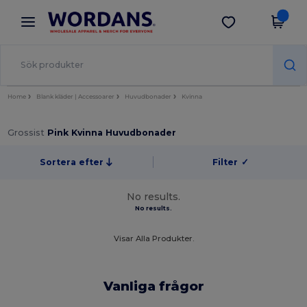
×
Wordans-app
Hämta app
Bättre priser i appen!
Home
Blank kläder | Accessoarer
Huvudbonader
Kvinna
Grossist
Pink Kvinna Huvudbonader
Sortera efter
Filter
✓
No results.
No results.
Visar Alla Produkter.
Vanliga frågor