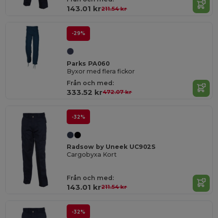
143.01 kr
211.54 kr
-29%
Parks PA060
Byxor med flera fickor
Från och med:
333.52 kr
472.07 kr
-32%
Radsow by Uneek UC902S
Cargobyxa Kort
Från och med:
143.01 kr
211.54 kr
-32%