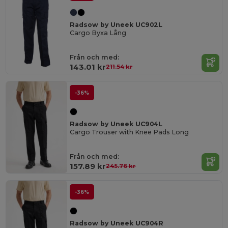
Radsow by Uneek UC902L
Cargo Byxa Lång
Från och med:
143.01 kr
211.54 kr
-36%
Radsow by Uneek UC904L
Cargo Trouser with Knee Pads Long
Från och med:
157.89 kr
245.76 kr
-36%
Radsow by Uneek UC904R