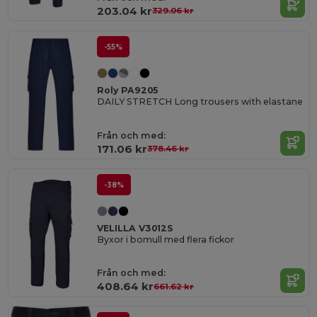
203.04 kr
329.06 kr
-55%
Roly PA9205
DAILY STRETCH Long trousers with elastane
Från och med:
171.06 kr
378.46 kr
-38%
VELILLA V3012S
Byxor i bomull med flera fickor
Från och med:
408.64 kr
661.62 kr