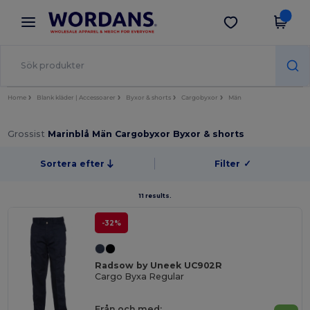
×
Wordans-app
Hämta app
Bättre priser i appen!
Home
Blank kläder | Accessoarer
Byxor & shorts
Cargobyxor
Män
Grossist
Marinblå Män Cargobyxor Byxor & shorts
Sortera efter
Filter
✓
11 results.
-32%
Radsow by Uneek UC902R
Cargo Byxa Regular
Från och med: