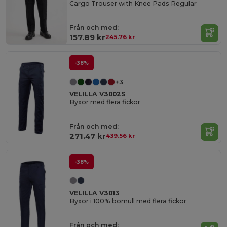
Cargo Trouser with Knee Pads Regular
Från och med:
157.89 kr
245.76 kr
-38%
+3
VELILLA V3002S
Byxor med flera fickor
Från och med:
271.47 kr
439.56 kr
-38%
VELILLA V3013
Byxor i 100% bomull med flera fickor
Från och med: