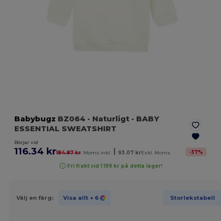
Babybugz
BZ064
- Naturligt
- BABY
ESSENTIAL SWEATSHIRT
Börjar vid
116.34 kr
|
-
37
%
184.87 kr
Moms inkl.
93.07 kr
Exkl. Moms
Fri frakt vid 1 199 kr på detta lager!
Välj en färg:
Visa allt
+ 6
Storlekstabell