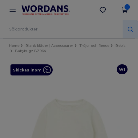
×
Wordans-app
Hämta app
Bättre priser i appen!
Home
Blank kläder | Accessoarer
Tröjor och fleece
Bebis
Babybugz BZ064
W1
Skickas inom