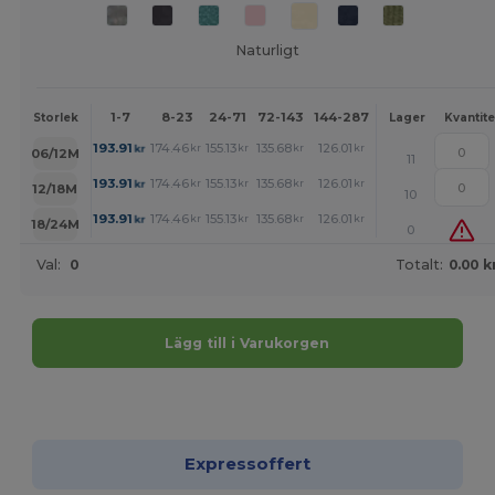
Naturligt
1-7
8-23
24-71
72-143
144-287
288 +
Mer
Storlek
Lager
Kvantite
+
193.91
174.46
155.13
135.68
126.01
116.34
kr
kr
kr
kr
kr
kr
06/12M
11
+
193.91
174.46
155.13
135.68
126.01
116.34
kr
kr
kr
kr
kr
kr
12/18M
10
+
193.91
174.46
155.13
135.68
126.01
116.34
kr
kr
kr
kr
kr
kr
18/24M
0
Val:
0
Totalt:
0.00 k
Lägg till i Varukorgen
Anpassa det!
Expressoffert