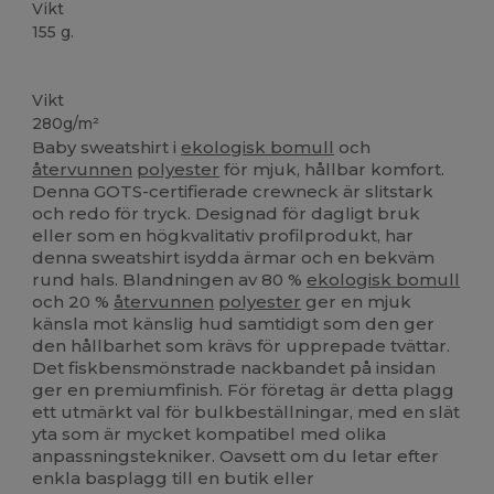
Vikt
155 g.
Ekologisk
Återvunnen
Ekologisk
Ekologisk
Vikt
280g/m²
Baby sweatshirt i
ekologisk bomull
och
återvunnen
polyester
för mjuk, hållbar komfort.
Denna GOTS-certifierade crewneck är slitstark
och redo för tryck. Designad för dagligt bruk
eller som en högkvalitativ profilprodukt, har
denna sweatshirt isydda ärmar och en bekväm
rund hals. Blandningen av 80 %
ekologisk bomull
och 20 %
återvunnen
polyester
ger en mjuk
känsla mot känslig hud samtidigt som den ger
den hållbarhet som krävs för upprepade tvättar.
Det fiskbensmönstrade nackbandet på insidan
ger en premiumfinish. För företag är detta plagg
ett utmärkt val för bulkbeställningar, med en slät
yta som är mycket kompatibel med olika
anpassningstekniker. Oavsett om du letar efter
enkla basplagg till en butik eller