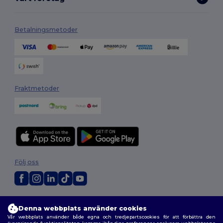
Betalningsmetoder
Fraktmetoder
Följ oss
2026. Alla rättigheter förbehållna
Denna webbplats använder cookies
Allmänna Villkor
|
Anpassad policy
|
Integritetspolicy
|
Policy för cookies
Vår webbplats använder både egna och tredjepartscookies för att förbättra den
|
Karta över webbplatsen