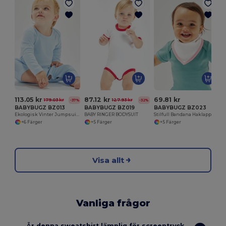
113.05 kr
87.12 kr
69.81 kr
179.03 kr
127.93 kr
-37%
-32%
BABYBUGZ BZ013
BABYBUGZ BZ019
BABYBUGZ BZ023
Ekologisk Vinter Jumpsuit för Bebisar
BABY RINGER BODYSUIT
Stilfull Bandana Haklapp för Bebisar
+6 Färger
+5 Färger
+5 Färger
Visa allt
Vanliga frågor
Är denna sweatshirt lämplig för screentryck