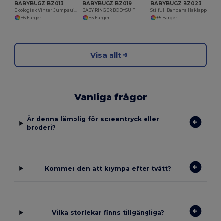
BABYBUGZ BZ013
BABYBUGZ BZ019
BABYBUGZ BZ023
Ekologisk Vinter Jumpsuit för Bebisar
BABY RINGER BODYSUIT
Stilfull Bandana Haklapp för Bebisar
+6 Färger
+5 Färger
+5 Färger
Visa allt
Vanliga frågor
Är denna lämplig för screentryck eller
broderi?
Kommer den att krympa efter tvätt?
Vilka storlekar finns tillgängliga?