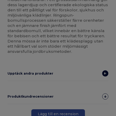
dess lagerdjup och certifierade ekologiska status
den till ett pålitligt val för förskolor, sjukhus och
miljövänliga klädlinjer. Ringspun-
bomullsprocessen säkerställer färre orenheter
och en jämnare finish jämfört med
standardbomull, vilket innebär en bättre känsla
för bebisen och ett bättre resultat för tryckaren.
Denna mössa är inte bara ett klädesplagg utan
ett hållbart val som stöder miljömässigt
ansvarsfulla jordbruksmetoder.
Upptäck andra produkter
Produktkundrecensioner
Lägg till en recension