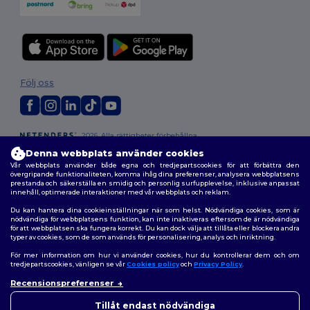
Följ oss
2026. Alla rättigheter förbehållna
Allmänna Villkor
|
Anpassad policy
|
Integritetspolicy
|
Policy för cookies
Denna webbplats använder cookies
|
Karta över webbplatsen
Vår webbplats använder både egna och tredjepartscookies för att förbättra den
övergripande funktionaliteten, komma ihåg dina preferenser, analysera webbplatsens
prestanda och säkerställa en smidig och personlig surfupplevelse, inklusive anpassat
innehåll, optimerade interaktioner med vår webbplats och reklam.
Du kan hantera dina cookieinställningar när som helst. Nödvändiga cookies, som är
nödvändiga för webbplatsens funktion, kan inte inaktiveras eftersom de är nödvändiga
för att webbplatsen ska fungera korrekt. Du kan dock välja att tillåta eller blockera andra
typer av cookies, som de som används för personalisering, analys och inriktning.
För mer information om hur vi använder cookies, hur du kontrollerar dem och om
tredjepartscookies, vänligen se vår
Cookies policy
och
Privacy Policy
.
Recensionspreferenser
👋
Hej
Om du har några frågor eller
Tillåt endast nödvändiga