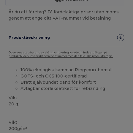
Är du ett företag? Få fördelaktiga priser utan moms,
genom att ange ditt VAT-nummer vid betalning
Produktbeskrivning
Observera att på grund av skärmkalibrering kan det hända att färgen på
produktbilden inte exakt överensstämmer med den faktiska produktfärgen.
100% ekologisk kammad Ringspun-bomull
GOTS- och OCS 100-certifierad
Brett självbundet band för komfort
Avtagbar storleksetikett för rebranding
Vikt
20 g.
Tårar bort
Ekologisk
Ekologisk
Ekologisk
Vikt
200g/m²