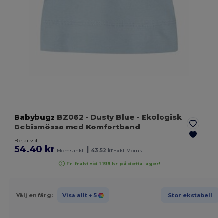
Babybugz
BZ062
- Dusty Blue
- Ekologisk
Bebismössa med Komfortband
Börjar vid
54.40 kr
|
Moms inkl.
43.52 kr
Exkl. Moms
Fri frakt vid 1 199 kr på detta lager!
Välj en färg:
Visa allt
+ 5
Storlekstabell