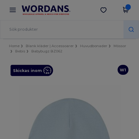
×
Wordans-app
Hämta app
Bättre priser i appen!
Home
Blank kläder | Accessoarer
Huvudbonader
Mössor
Bebis
Babybugz BZ062
W1
Skickas inom