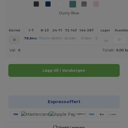
Dusty Blue
1-7
8-23
24-71
72-143
144-287
288 +
Mer
Storlek
Lager
Kvantite
+
78.84
73.42
68.00
62.48
57.06
54.40
kr
kr
kr
kr
kr
kr
0
37
Val:
0
Totalt:
0.00 k
Lägg till i Varukorgen
Anpassa det!
Expressoffert
Snabb Leverans