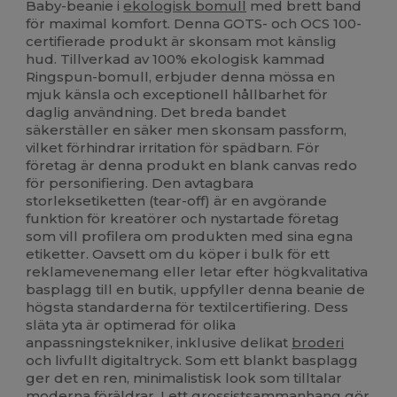
Baby-beanie i
ekologisk bomull
med brett band
för maximal komfort. Denna GOTS- och OCS 100-
certifierade produkt är skonsam mot känslig
hud. Tillverkad av 100% ekologisk kammad
Ringspun-bomull, erbjuder denna mössa en
mjuk känsla och exceptionell hållbarhet för
daglig användning. Det breda bandet
säkerställer en säker men skonsam passform,
vilket förhindrar irritation för spädbarn. För
företag är denna produkt en blank canvas redo
för personifiering. Den avtagbara
storleksetiketten (tear-off) är en avgörande
funktion för kreatörer och nystartade företag
som vill profilera om produkten med sina egna
etiketter. Oavsett om du köper i bulk för ett
reklamevenemang eller letar efter högkvalitativa
basplagg till en butik, uppfyller denna beanie de
högsta standarderna för textilcertifiering. Dess
släta yta är optimerad för olika
anpassningstekniker, inklusive delikat
broderi
och livfullt digitaltryck. Som ett blankt basplagg
ger det en ren, minimalistisk look som tilltalar
moderna föräldrar. I ett grossistsammanhang gör