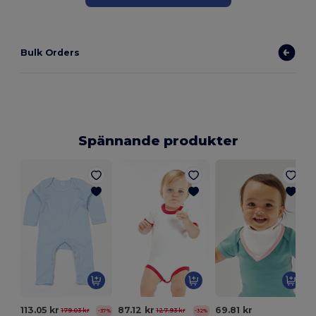
Bulk Orders
Spännande produkter
113.05 kr
87.12 kr
69.81 kr
179.03 kr
127.93 kr
-37%
-32%