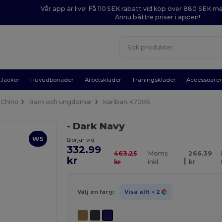
Vår app är live! Få 110 SEK rabatt vid köp över 880 SEK 
Ännu bättre priser i appen!
Jackor
Huvudbonader
Arbetskläder
Träningskläder
Accessoare
Chino
Barn och ungdomar
Kariban K7005
- Dark Navy
W5
Börjar vid
332.99
463.25
Moms
266.39
kr
|
kr
inkl.
kr
Välj en färg:
Visa allt
+ 2