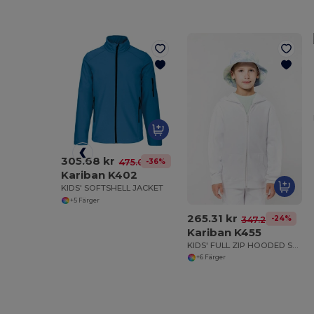
305.68 kr
-36%
475.04 kr
Kariban K402
KIDS' SOFTSHELL JACKET
+5 Färger
265.31 kr
-24%
347.23 kr
Kariban K455
KIDS' FULL ZIP HOODED SWEATSHIRT
+6 Färger