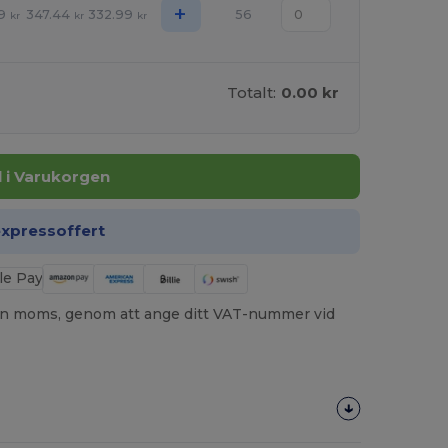
+
9
347.44
332.99
56
kr
kr
kr
Totalt:
0.00 kr
ll i Varukorgen
expressoffert
utan moms, genom att ange ditt VAT-nummer vid