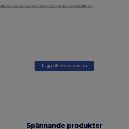
duktbilden inte exakt överensstämmer med den faktiska produktfärgen.
Lägg till en recension
Spännande produkter