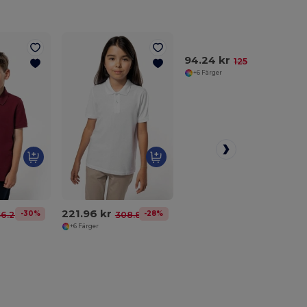
94.24 kr
-25%
125.16 kr
+6 Färger
221.96 kr
-30%
-28%
56.29 kr
308.87 kr
+6 Färger