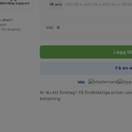
illförlitlig Support
492.26
434.35
405.34
361.8
18 ans
kr
kr
kr
 offert?
4670
Val:
0
-14h (english)
Lägg ti
Få en 
Är du ett företag? Få fördelaktiga priser 
betalning