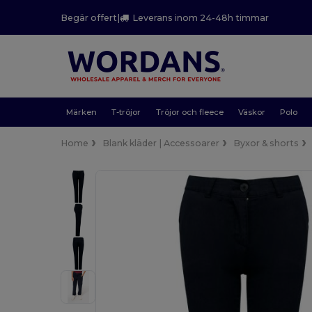
Begär offert
|
Leverans inom 24-48h timmar
Märken
T-tröjor
Tröjor och fleece
Väskor
Polo
Home
Blank kläder | Accessoarer
Byxor & shorts