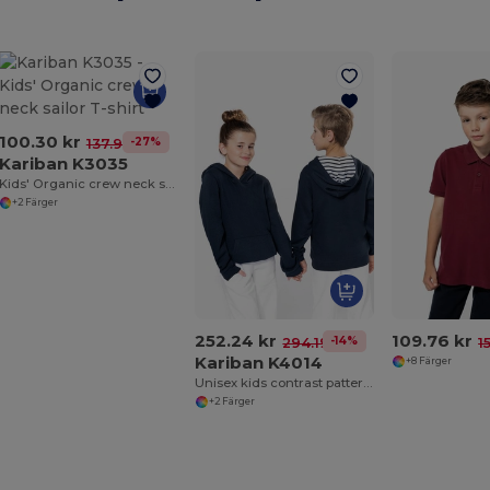
100.30 kr
-27%
137.91 kr
Kariban K3035
Kids' Organic crew neck sailor T-shirt
+2 Färger
252.24 kr
109.76 kr
-14%
294.19 kr
1
Kariban K4014
+8 Färger
Unisex kids contrast patterned hooded sweatshirt
+2 Färger