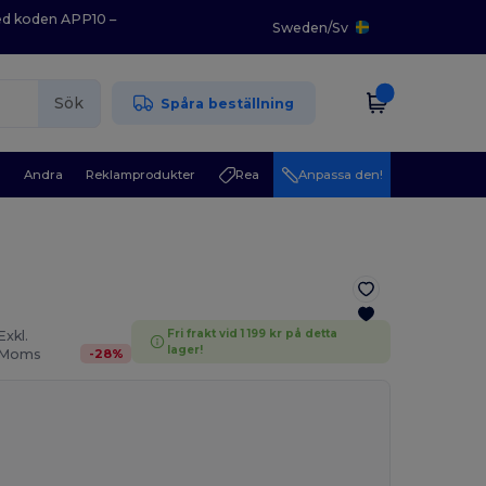
med koden APP10 –
Sweden
/
Sv
Sök
Spåra beställning
r
Andra
Reklamprodukter
Rea
Anpassa den!
Fri frakt vid 1 199 kr på detta
Exkl.
lager!
-
28
%
Moms