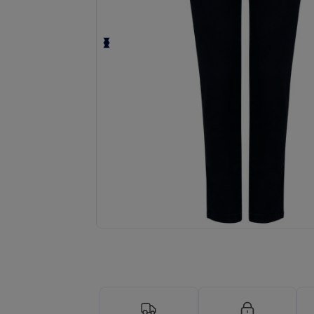
Begär en anpassad offert för dina