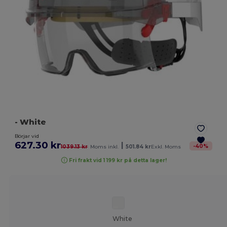
- White
Börjar vid
627.30 kr
|
-
40
%
1039.13 kr
Moms inkl.
501.84 kr
Exkl. Moms
Fri frakt vid 1 199 kr på detta lager!
White