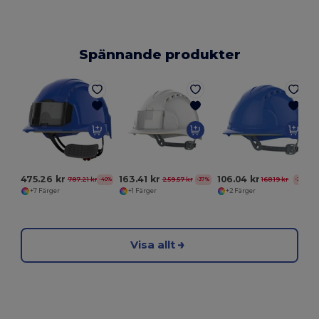
Spännande produkter
475.26 kr
163.41 kr
106.04 kr
787.21 kr
259.57 kr
168.19 kr
-40%
-37%
-37%
+7 Färger
+1 Färger
+2 Färger
Visa allt