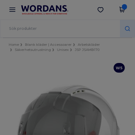
×
Wordans-app
Hämta app
Bättre priser i appen!
Home
Blank kläder | Accessoarer
Arbetskläder
Säkerhetsutrustning
Unisex
JSP JSAMB170
W5