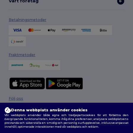
Vårt företag
Betalningsmetoder
Fraktmetoder
Följ oss
Denna webbplats använder cookies
Vår webbplats använder både egna och tredjepartscookies för att förbättra den
övergripande funktionaliteten, komma ihåg dina preferenser, analysera webbplatsens
2026. Alla rättigheter förbehållna
prestanda och säkerställa en smidig och personlig surfupplevelse, inklusive anpassat
innehåll, optimerade interaktioner med vår webbplats och reklam.
Allmänna Villkor
|
Anpassad policy
|
Integritetspolicy
|
Policy för cookies
|
Karta över webbplatsen