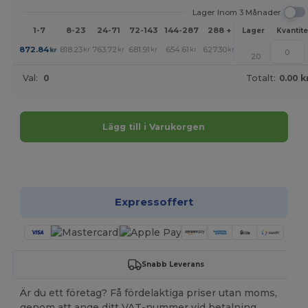
Lager Inom 3 Månader
1-7
8-23
24-71
72-143
144-287
288 +
Mer
Lager
Kvantite
+
872.84
818.23
763.72
681.91
654.61
627.30
kr
kr
kr
kr
kr
kr
20
Val:
0
Totalt:
0.00 k
Lägg till i Varukorgen
Anpassa det!
Expressoffert
Snabb Leverans
Är du ett företag? Få fördelaktiga priser utan moms,
genom att ange ditt VAT-nummer vid betalning